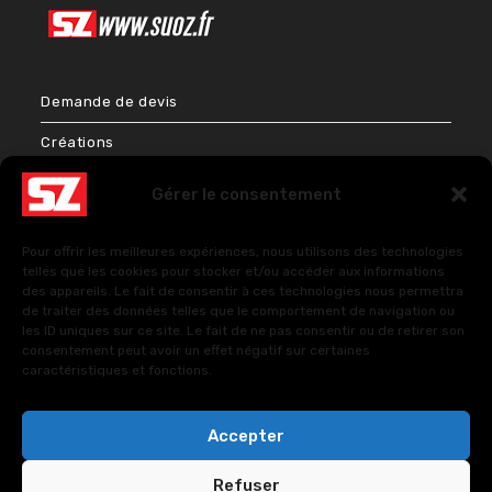
Demande de devis
Créations
Bien-être & Couleurs
Gérer le consentement
Énergies et Sciences sacrées
Pour offrir les meilleures expériences, nous utilisons des technologies
FAQ – Questions fréquentes
telles que les cookies pour stocker et/ou accéder aux informations
des appareils. Le fait de consentir à ces technologies nous permettra
de traiter des données telles que le comportement de navigation ou
les ID uniques sur ce site. Le fait de ne pas consentir ou de retirer son
Politique de cookies (UE)
consentement peut avoir un effet négatif sur certaines
caractéristiques et fonctions.
Politiques de confidentialité
Accepter
Refuser