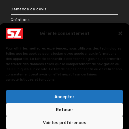
Demande de devis
Créations
Bien-être & Couleurs
Gérer le consentement
Énergies et Sciences sacrées
Pour offrir les meilleures expériences, nous utilisons des technologies
FAQ – Questions fréquentes
telles que les cookies pour stocker et/ou accéder aux informations
des appareils. Le fait de consentir à ces technologies nous permettra
de traiter des données telles que le comportement de navigation ou
les ID uniques sur ce site. Le fait de ne pas consentir ou de retirer son
Politique de cookies (UE)
consentement peut avoir un effet négatif sur certaines
caractéristiques et fonctions.
Politiques de confidentialité
Accepter
Refuser
Voir les préférences