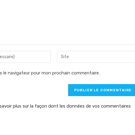
Saisir
l’URL
de
s le navigateur pour mon prochain commentaire.
votre
site
(facultatif)
savoir plus sur la façon dont les données de vos commentaires