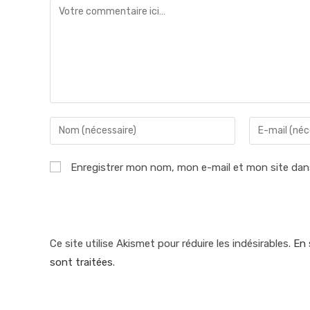
Comment
Enter
Enter
your
your
name
email
Enregistrer mon nom, mon e-mail et mon site dan
or
address
username
to
to
comment
comment
Ce site utilise Akismet pour réduire les indésirables.
En 
sont traitées
.