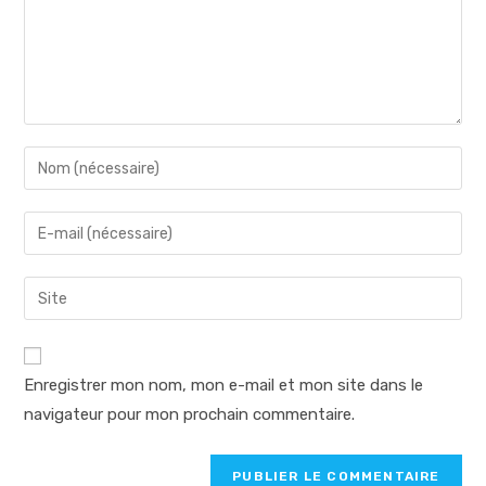
Enter
your
name
Enter
or
your
username
email
Saisir
to
address
l’URL
comment
to
de
comment
votre
Enregistrer mon nom, mon e-mail et mon site dans le
site
navigateur pour mon prochain commentaire.
(facultatif)