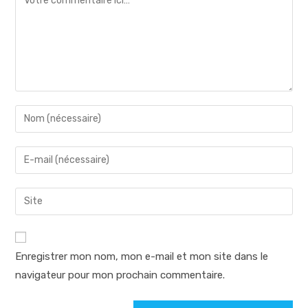
Enter
your
name
Enter
or
your
username
email
Saisir
to
address
l’URL
comment
to
de
comment
votre
Enregistrer mon nom, mon e-mail et mon site dans le
site
navigateur pour mon prochain commentaire.
(facultatif)