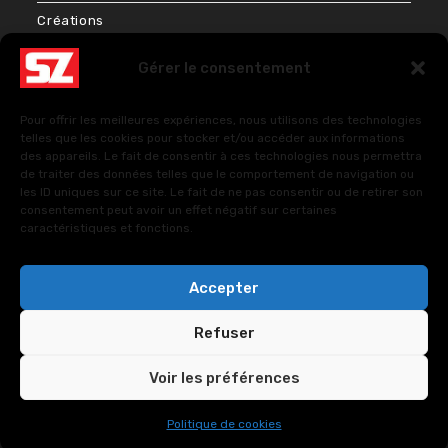
Créations
Bien-être & Couleurs
Gérer le consentement
Énergies et Sciences sacrées
Pour offrir les meilleures expériences, nous utilisons des technologies
FAQ – Questions fréquentes
telles que les cookies pour stocker et/ou accéder aux informations
des appareils. Le fait de consentir à ces technologies nous permettra
de traiter des données telles que le comportement de navigation ou
les ID uniques sur ce site. Le fait de ne pas consentir ou de retirer son
Politique de cookies (UE)
consentement peut avoir un effet négatif sur certaines
caractéristiques et fonctions.
Politiques de confidentialité
Accepter
Refuser
Voir les préférences
Copyright © 2024. All Rights Reserved.
SUOZ -
Politique de cookies
CUSTOMSZ Worldwide
.