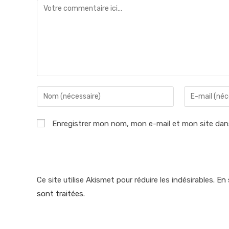
Comment
Enter
Enter
your
your
name
email
Enregistrer mon nom, mon e-mail et mon site dan
or
address
username
to
to
comment
comment
Ce site utilise Akismet pour réduire les indésirables.
En 
sont traitées
.