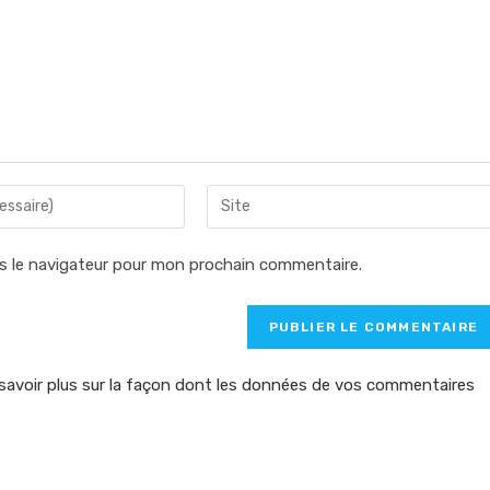
Saisir
l’URL
de
s le navigateur pour mon prochain commentaire.
votre
site
(facultatif)
savoir plus sur la façon dont les données de vos commentaires