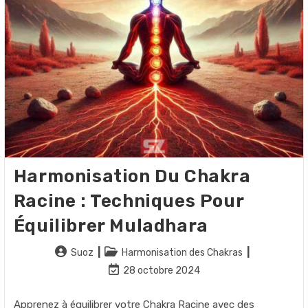
Harmonisation Du Chakra
Racine : Techniques Pour
Équilibrer Muladhara
Auteur/autrice
Post
Suoz
Harmonisation des Chakras
de
category:
Dernière
28 octobre 2024
la
modification
publication :
de
Apprenez à équilibrer votre Chakra Racine avec des