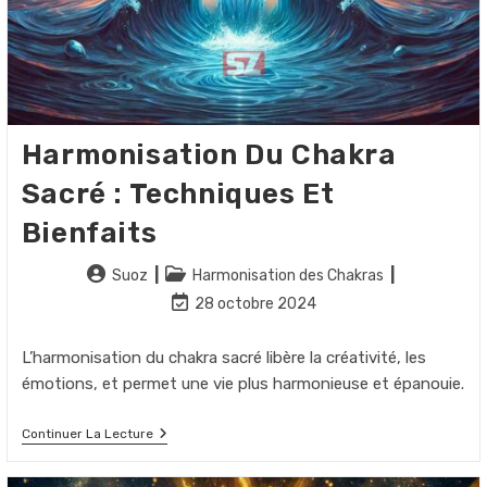
Harmonisation Du Chakra
Sacré : Techniques Et
Bienfaits
Auteur/autrice
Post
Suoz
Harmonisation des Chakras
de
category:
Dernière
28 octobre 2024
la
modification
publication :
de
L’harmonisation du chakra sacré libère la créativité, les
la
émotions, et permet une vie plus harmonieuse et épanouie.
publication :
Harmonisation
Continuer La Lecture
Du
Chakra
Sacré