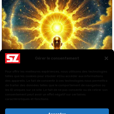
:
Techniques
Et
Bienfaits
Gérer le consentement
Pour offrir les meilleures expériences, nous utilisons des technologies
telles que les cookies pour stocker et/ou accéder aux informations
des appareils. Le fait de consentir à ces technologies nous permettra
de traiter des données telles que le comportement de navigation ou
les ID uniques sur ce site. Le fait de ne pas consentir ou de retirer son
consentement peut avoir un effet négatif sur certaines
caractéristiques et fonctions.