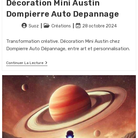
Décoration Mini Austin
Dompierre Auto Depannage
Auteur/autrice
Post
Dernière
Suoz
Créations
28 octobre 2024
de
category:
modification
la
de
Transformation créative. Décoration Mini Austin chez
publication :
la
Dompierre Auto Dépannage, entre art et personnalisation.
publication :
Décoration
Continuer La Lecture
Mini
Austin
Dompierre
Auto
Depannage