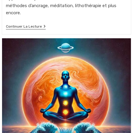
la
méthodes d’ancrage, méditation, lithothérapie et plus
publication :
encore.
Harmonisation
Continuer La Lecture
Du
Chakra
Racine
:
Techniques
Pour
Équilibrer
Muladhara