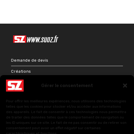
Demande de devis
Créations
Bien-être & Couleurs
Gérer le consentement
Énergies et Sciences sacrées
Pour offrir les meilleures expériences, nous utilisons des technologies
FAQ – Questions fréquentes
telles que les cookies pour stocker et/ou accéder aux informations
des appareils. Le fait de consentir à ces technologies nous permettra
de traiter des données telles que le comportement de navigation ou
les ID uniques sur ce site. Le fait de ne pas consentir ou de retirer son
Politique de cookies (UE)
consentement peut avoir un effet négatif sur certaines
caractéristiques et fonctions.