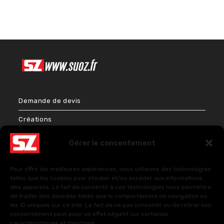
Demande de devis
Créations
Bien-être & Couleurs
Gérer le consentement
Énergies et Sciences sacrées
Pour offrir les meilleures expériences, nous utilisons des technologies
FAQ – Questions fréquentes
telles que les cookies pour stocker et/ou accéder aux informations
des appareils. Le fait de consentir à ces technologies nous permettra
de traiter des données telles que le comportement de navigation ou
les ID uniques sur ce site. Le fait de ne pas consentir ou de retirer son
Politique de cookies (UE)
consentement peut avoir un effet négatif sur certaines
caractéristiques et fonctions.