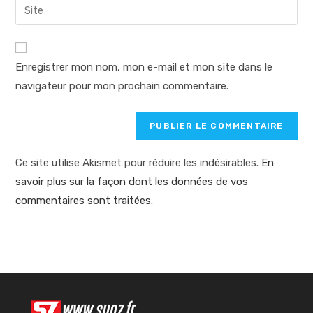
Saisir
to
address
l’URL
comment
to
de
comment
votre
Enregistrer mon nom, mon e-mail et mon site dans le
site
navigateur pour mon prochain commentaire.
(facultatif)
Ce site utilise Akismet pour réduire les indésirables.
En
savoir plus sur la façon dont les données de vos
commentaires sont traitées
.