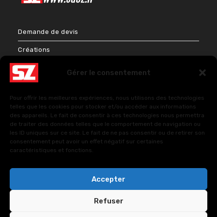
Demande de devis
Créations
Bien-être & Couleurs
Gérer le consentement
Énergies et Sciences sacrées
Pour offrir les meilleures expériences, nous utilisons des technologies
FAQ – Questions fréquentes
telles que les cookies pour stocker et/ou accéder aux informations
des appareils. Le fait de consentir à ces technologies nous permettra
de traiter des données telles que le comportement de navigation ou
les ID uniques sur ce site. Le fait de ne pas consentir ou de retirer son
Politique de cookies (UE)
consentement peut avoir un effet négatif sur certaines
caractéristiques et fonctions.
Politiques de confidentialité
Accepter
Refuser