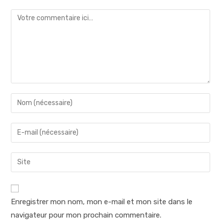
Comment
Enter
your
name
Enter
or
your
username
email
Saisir
to
address
l’URL
comment
to
de
comment
votre
Enregistrer mon nom, mon e-mail et mon site dans le
site
navigateur pour mon prochain commentaire.
(facultatif)