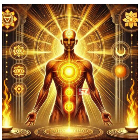
Chakra
Sacré
:
Causes,
Symptômes
Et
Rééquilibrage