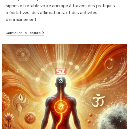
signes et rétablir votre ancrage à travers des pratiques
méditatives, des affirmations, et des activités
d'enracinement.
Déséquilibre
Continuer La Lecture
Du
Chakra
Racine
:
Comment
Le
Comprendre
Et
Le
Rééquilibrer