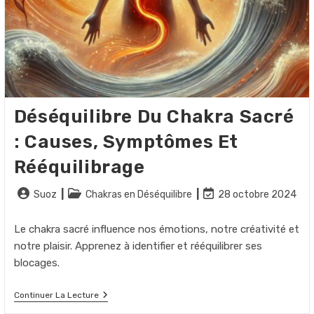
Déséquilibre Du Chakra Sacré
: Causes, Symptômes Et
Rééquilibrage
Auteur/autrice
Post
Dernière
Suoz
Chakras en Déséquilibre
28 octobre 2024
de
category:
modification
la
de
Le chakra sacré influence nos émotions, notre créativité et
publication :
la
notre plaisir. Apprenez à identifier et rééquilibrer ses
publication :
blocages.
Déséquilibre
Continuer La Lecture
Du