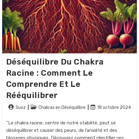
Déséquilibre Du Chakra
Racine : Comment Le
Comprendre Et Le
Rééquilibrer
Auteur/autrice
Post
Dernière
Suoz
Chakras en Déséquilibre
18 octobre 2024
de
category:
modification
la
de
"Le chakra racine, centre de notre stabilité, peut se
publication :
la
déséquilibrer et causer des peurs, de l’anxiété et des
publication :
blocages physiques. Découvrez comment identifier ces