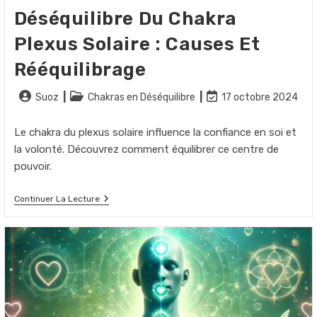
Déséquilibre Du Chakra
Plexus Solaire : Causes Et
Rééquilibrage
Auteur/autrice
Post
Dernière
Suoz
Chakras en Déséquilibre
17 octobre 2024
de
category:
modification
la
de
Le chakra du plexus solaire influence la confiance en soi et
publication :
la
la volonté. Découvrez comment équilibrer ce centre de
publication :
pouvoir.
Déséquilibre
Continuer La Lecture
Du
Chakra
Plexus
Solaire
:
Causes
Et
Rééquilibrage