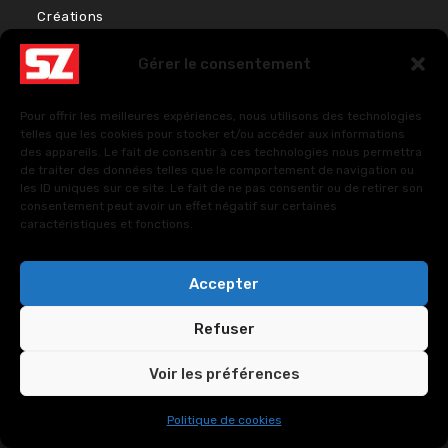
Créations
Bien-être & Couleurs
Gérer le consentement
Énergies et Sciences sacrées
Pour offrir les meilleures expériences, nous utilisons des technologies
FAQ – Questions fréquentes
telles que les cookies pour stocker et/ou accéder aux informations
des appareils. Le fait de consentir à ces technologies nous permettra
de traiter des données telles que le comportement de navigation ou
les ID uniques sur ce site. Le fait de ne pas consentir ou de retirer son
Politique de cookies (UE)
consentement peut avoir un effet négatif sur certaines
caractéristiques et fonctions.
Politiques de confidentialité
Accepter
Refuser
Voir les préférences
Copyright © 2024. All Rights Reserved.
SUOZ -
Politique de cookies
CUSTOMSZ Worldwide
.