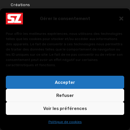
Créations
Bien-être & Couleurs
Gérer le consentement
Énergies et Sciences sacrées
Pour offrir les meilleures expériences, nous utilisons des technologies
FAQ – Questions fréquentes
telles que les cookies pour stocker et/ou accéder aux informations
des appareils. Le fait de consentir à ces technologies nous permettra
de traiter des données telles que le comportement de navigation ou
les ID uniques sur ce site. Le fait de ne pas consentir ou de retirer son
Politique de cookies (UE)
consentement peut avoir un effet négatif sur certaines
caractéristiques et fonctions.
Politiques de confidentialité
Accepter
Refuser
Voir les préférences
Copyright © 2024. All Rights Reserved.
SUOZ -
Politique de cookies
CUSTOMSZ Worldwide
.