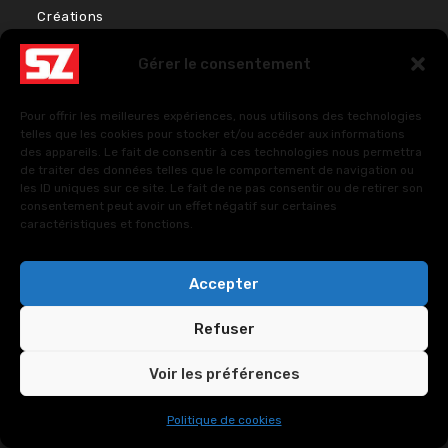
Créations
Bien-être & Couleurs
Gérer le consentement
Énergies et Sciences sacrées
Pour offrir les meilleures expériences, nous utilisons des technologies
FAQ – Questions fréquentes
telles que les cookies pour stocker et/ou accéder aux informations
des appareils. Le fait de consentir à ces technologies nous permettra
de traiter des données telles que le comportement de navigation ou
les ID uniques sur ce site. Le fait de ne pas consentir ou de retirer son
Politique de cookies (UE)
consentement peut avoir un effet négatif sur certaines
caractéristiques et fonctions.
Politiques de confidentialité
Accepter
Refuser
Voir les préférences
Copyright © 2024. All Rights Reserved.
SUOZ -
Politique de cookies
CUSTOMSZ Worldwide
.